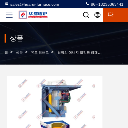
sales@huarui-furnace.com
86--13235363441
따옴표
상품
>
>
>
집
상품
유도 용해로
최적의 에너지 절감과 함께 내구성 인덕션 녹기