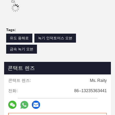
다.
Tags:
유도 용해로
녹기 인덕토머스 오븐
금속 녹기 오븐
콘택트 렌즈
콘택트 렌즈:
Ms. Raity
전화:
86--13235363441