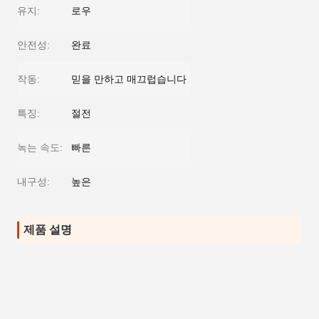
유지:
로우
안전성:
완료
작동:
믿을 만하고 매끄럽습니다
특징:
절전
녹는 속도:
빠른
내구성:
높은
제품 설명