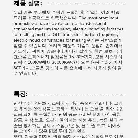
제품 설명:
우리 기술 부서에서 수년간 노력한 후, 우리는 여러 발명
특허를 성공적으로 획득했습니다. The most prominent
products we have developed are thyristor serial-
connected medium frequency electric inducting furnaces
for melting and the IGBT transistor medium frequency
electric induction furnaces for melting우리는 자랑스럽게
말할 수 있습니다. 우리의 제품의 기술과 품질이 업계에서
선도적인 위치에 있습니다.에너지 절약 및 환경 보호 국가
표준을 초과에너지 절감율은 15-20%까지, 오븐 시스템의
전력은 100KW에서 30000KW까지 오븐 용량은 0.5T에서
60T까지,그들은 당신의 다른 요청에 따라 사용자 정의 될
수 있습니다.
특징:
안전은 온 온난화 시스템에서 가장 중요한 것입니다. 그리
고 우리는 안전성을 보장하기 위해이 는 오븐 을 위한 수압
잠금 장치 를 포함한다, 전원 공급 캐비닛 문에 대한 융합
잠금, 지상 보호, 오븐에 떨어지는 지붕 후드, 녹은 철의 누
출을 방지하는 감지 시스템,고온 및 물 누출 보호, 비어있
는 코어와 더 많은 樹脂 투여 임피던스
또한, 지능형 디지털 원격 탐지 시스템은 선택적으로 이 오