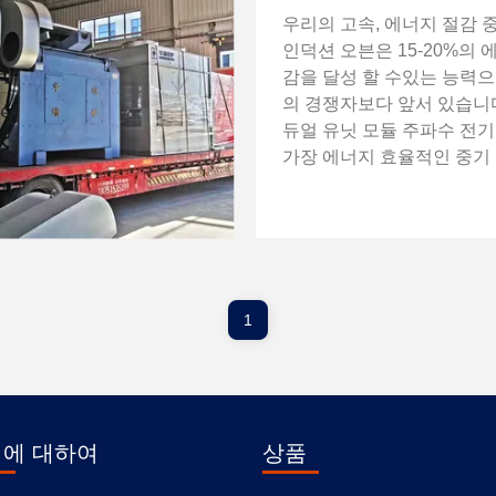
우리의 고속, 에너지 절감 
인덕션 오븐은 15-20%의 
감을 달성 할 수있는 능력으
의 경쟁자보다 앞서 있습니다.
듀얼 유닛 모듈 주파수 전기
가장 에너지 효율적인 중기
오븐으로 인정되었습니다.
시리즈 연결 오븐에 비해 5%
은 에너지 절감을 제공합니다
율은 전통적인 티리스터 역
기 오븐에서 발견되는 전류 
덕터를 제거했기 때문입니다.
1
우리의 녹기 오븐 시스템은
지능형 디지털 원격 감지 
통해 원격 모니터링이 가능
이것은 모든 ...
에 대하여
상품