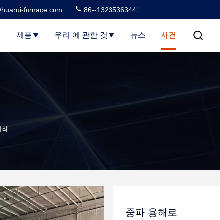
huarui-furnace.com
86--13235363441
집
제품
우리 에 관한 것
뉴스
사건
 사례
중파 용해로