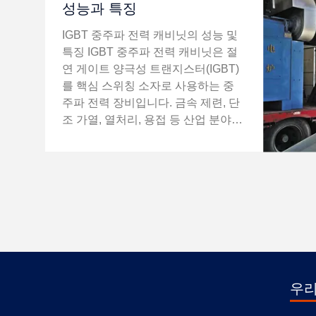
성능과 특징
IGBT 중주파 전력 캐비닛의 성능 및
특징 IGBT 중주파 전력 캐비닛은 절
연 게이트 양극성 트랜지스터(IGBT)
를 핵심 스위칭 소자로 사용하는 중
주파 전력 장비입니다. 금속 제련, 단
조 가열, 열처리, 용접 등 산업 분야에
서 널리 사용됩니다. 성능 및 특징은
주로 다음과 같습니다. 핵심 성능 고
효율 및 뛰어난 에너지 절약 성능 완
전 제어 전력 소자로서 IGBT는 기존
사이리스터에 비해 스위칭 손실과 전
도 전압 강하가 현저히 낮습니다. 최
적화된 토폴로지(예: 직렬 공진 및 병
렬 공진)와 결합하여 전체 장치의 효
율이 90% 이상에 ...
우리