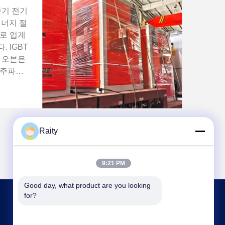
중기 전기
에너지 절
로 업계
 IGBT
 오븐은
 주파수
티리스터
 더 많
.이 효
전력 전
Raity
교류 인
 또한,
 우리의
9:21 PM
시스템을
합니다.
Good day, what product are you looking 
for?
저희와 연락