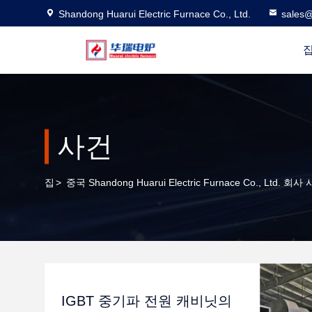
Shandong Huarui Electric Furnace Co., Ltd.
sales@
사건
집
>
중국 Shandong Huarui Electric Furnace Co., Ltd. 회사
IGBT 중기파 전원 캐비닛의