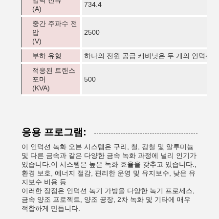
입력 전류
734.4
(A)
중간 주파수 전
압
2500
(V)
부하 유형
하나의 전원 공급 캐비닛은 두 개의 인덕션 
적응된 트랜스
포머
500
(KVA)
응용 프로그램:
이 인덕션 녹화 오븐 시스템은 구리, 철, 강철 및 알루미늄
및 다른 금속과 같은 다양한 금속 녹화 과정에 널리 인기가
있습니다.이 시스템은 높은 녹화 효율을 갖추고 있습니다.,
환경 보호, 에너지 절감, 편리한 운영 및 유지보수, 낮은 유
지보수 비용 등
이러한 장점은 인덕션 녹기 가방을 다양한 녹기 프로세스,
금속 양조 프로젝트, 양조 공장, 2차 녹화 및 기타에 매우
적합하게 만듭니다.