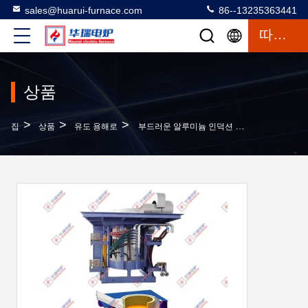
sales@huarui-furnace.com
86--13235363441
따옴표
상품
>
>
>
집
상품
유도 용해로
부드러운 알루미늄 인덕션 녹기 오븐 시스템 전력 절약