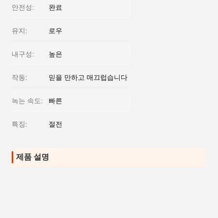
안전성:
완료
유지:
로우
내구성:
높은
작동:
믿을 만하고 매끄럽습니다
녹는 속도:
빠른
특징:
절전
제품 설명