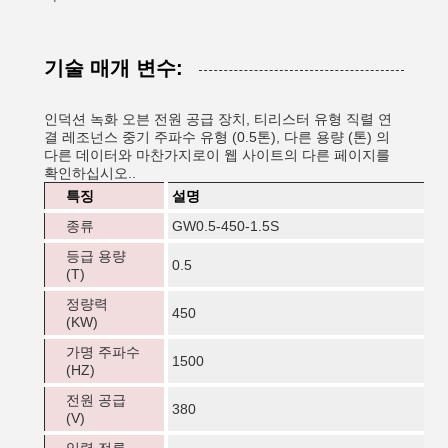
기술 매개 변수:
인덕션 녹화 오븐 전원 공급 장치, 티리스터 유형 직렬 연
결 레조넌스 중기 주파수 유형 (0.5톤), 다른 용량 (톤) 의
다른 데이터와 마찬가지로이 웹 사이트의 다른 페이지를
확인하십시오..
특징
설명
종류
GW0.5-450-1.5S
등급 용량
0.5
(T)
정량력
450
(KW)
가명 주파수
1500
(HZ)
전원 공급
380
(V)