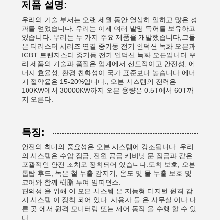
제품 설명:
우리의 기술 부서는 오랜 세월 동안 열심히 일하고 많은 성
과를 얻었습니다. 우리는 이제 여러 발명 특허를 보유하고
있습니다. 우리는 두 가지 주요 제품을 개발했습니다,그들
은 티리스터 시리즈 연결 중기동 전기 인덕션 녹화 오븐과
IGBT 트랜지스터 중기동 전기 인덕션 녹화 오븐입니다.우
리 제품의 기술과 품질은 업계에서 선도적이고 안전성, 에
너지 효율성, 환경 친화성이 국가 표준보다 높습니다.에너
지 절약율은 15-20%입니다., 오븐 시스템의 전력은
100KW에서 30000KW까지 오븐 용량은 0.5T에서 60T까
지 오른다.
특징:
안전의 최대의 중요성은 오븐 시스템에 강조됩니다. 우리
의 시스템은 수압 잠금, 전원 공급 캐비닛 문 잠금과 같은
포괄적인 안전 조치로 장착되어 있습니다.토착 보호, 오븐
톱탑 후드, 녹은 철 누출 감지기, 온도 및 물 누출 보호 및
코어와 함께 樹脂 투여 임피던스.
편의성 을 위해 이 오븐 시스템 은 지능형 디지털 원격 감
지 시스템 이 장착 되어 있다. 사용자 들 은 사무실 이나 다
른 곳 에서 원격 모니터링 또는 제어 동작 을 수행 할 수 있
다.