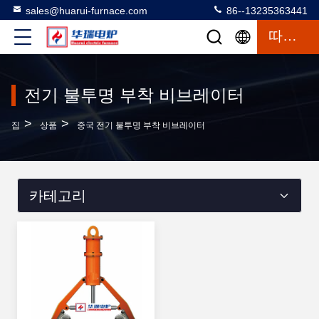
sales@huarui-furnace.com
86--13235363441
따옴표
전기 불투명 부착 비브레이터
>
>
집
상품
중국 전기 불투명 부착 비브레이터
카테고리