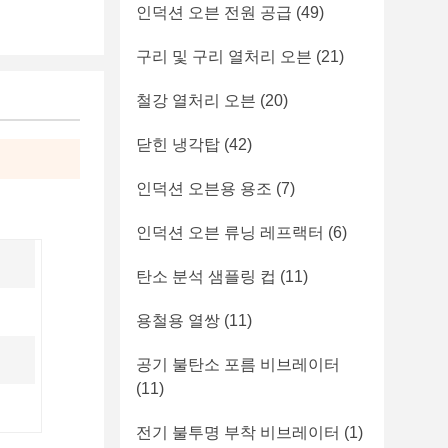
인덕션 오븐 전원 공급
(49)
구리 및 구리 열처리 오븐
(21)
철강 열처리 오븐
(20)
닫힌 냉각탑
(42)
인덕션 오븐용 용조
(7)
인덕션 오븐 류닝 레프랙터
(6)
탄소 분석 샘플링 컵
(11)
용철용 열쌍
(11)
공기 불탄소 포름 비브레이터
(11)
전기 불투명 부착 비브레이터
(1)