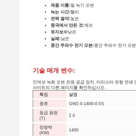
제품 이름:
철 녹기 오븐
녹는 시간:
빨리
전력 절약:
높은
중국에서 만든 것:
제조
유지보수
낮은
실패:
낮은
중간 주파수 전기 오븐:
중간 주파수 전기 오븐
기술 매개 변수:
인덕션 녹화 오븐 전원 공급 장치, 티리스터 유형 연쇄 연
사이트의 다른 페이지를 확인하십시오..
특징
설명
종류
GW2.0-1400-0.5S
등급 용량
2.0
(T)
정량력
1400
(KW)