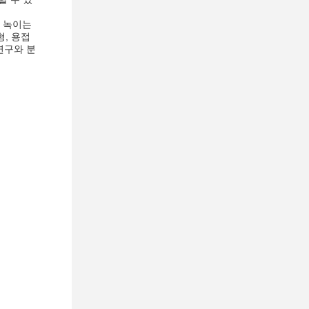
을 녹이는
형, 용접
연구와 분