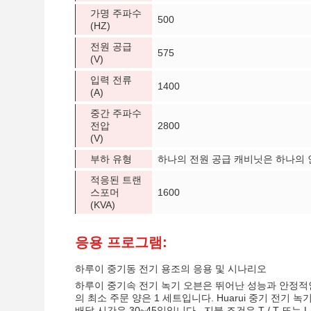
가명 주파수
500
(HZ)
전원 공급
575
(V)
입력 전류
1400
(A)
중간 주파수
전압
2800
(V)
부하 유형
하나의 전원 공급 캐비닛은 하나의 
적응된 트랜
스포머
1600
(KVA)
응용 프로그램:
하루이 중기동 전기 용조의 응용 및 시나리오
하루이 중기속 전기 녹기 오븐은 뛰어난 성능과 안정적인
의 최소 주문 양은 1 세트입니다. Huarui 중기 전
배달 시간은 30~45일입니다.. 지불 조건은 T / T 또는 L