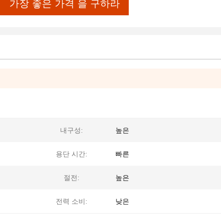
가장 좋은 가격 을 구하라
내구성:
높은
용단 시간:
빠른
절전:
높은
전력 소비:
낮은