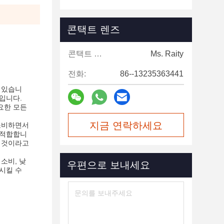
콘택트 렌즈
콘택트 렌즈:
Ms. Raity
전화:
86--13235363441
 있습니
입니다.
필요한 모든
지금 연락하세요
 소비하면서
 적합합니
할 것이라고
소비, 낮
우편으로 보내세요
시킬 수