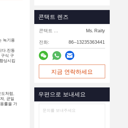
콘택트 렌즈
콘택트 렌즈:
Ms. Raity
는 녹기용
전화:
86--13235363441
니다.진동
 구식 구
 향상시킵
지금 연락하세요
온도처럼,
우편으로 보내세요
져, 균일
활용률을 가