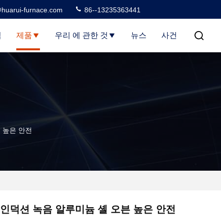
huarui-furnace.com
86--13235363441
집
제품
우리 에 관한 것
뉴스
사건
 높은 안전
인덕션 녹음 알루미늄 셸 오븐 높은 안전