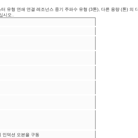
 유형 연쇄 연결 레조넌스 중기 주파수 유형 (3톤), 다른 용량 (톤) 의 
십시오..
의 인덕션 오븐을 구동