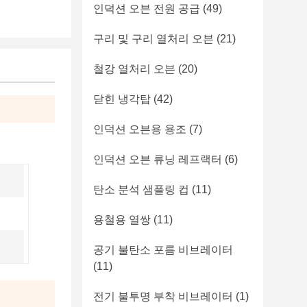
인덕션 오븐 전원 공급
(49)
구리 및 구리 열처리 오븐
(21)
철강 열처리 오븐
(20)
닫힌 냉각탑
(42)
인덕션 오븐용 용조
(7)
인덕션 오븐 류닝 레프랙터
(6)
탄소 분석 샘플링 컵
(11)
용철용 열쌍
(11)
공기 불탄소 포름 비브레이터
(11)
전기 불투명 부착 비브레이터
(1)