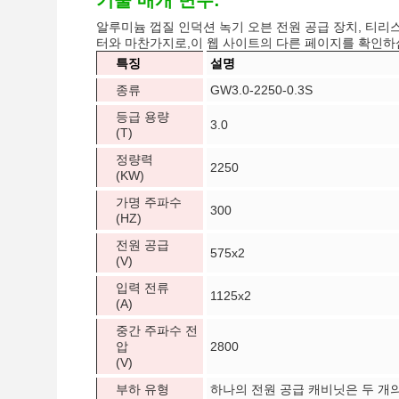
기술 매개 변수:
알루미늄 껍질 인덕션 녹기 오븐 전원 공급 장치, 티리스터
터와 마찬가지로,이 웹 사이트의 다른 페이지를 확인하
특징
설명
종류
GW3.0-2250-0.3S
등급 용량
3.0
(T)
정량력
2250
(KW)
가명 주파수
300
(HZ)
전원 공급
575x2
(V)
입력 전류
1125x2
(A)
중간 주파수 전
압
2800
(V)
부하 유형
하나의 전원 공급 캐비닛은 두 개