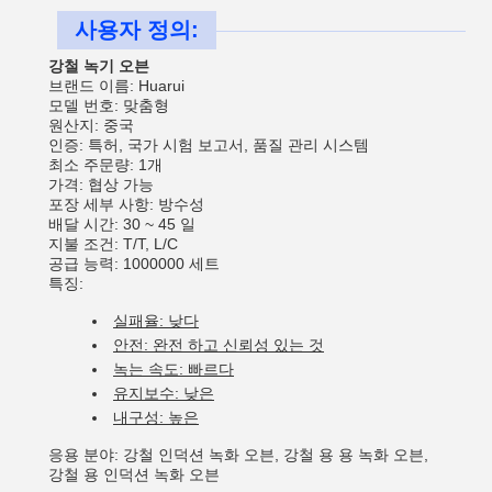
사용자 정의:
강철 녹기 오븐
브랜드 이름: Huarui
모델 번호: 맞춤형
원산지: 중국
인증: 특허, 국가 시험 보고서, 품질 관리 시스템
최소 주문량: 1개
가격: 협상 가능
포장 세부 사항: 방수성
배달 시간: 30 ~ 45 일
지불 조건: T/T, L/C
공급 능력: 1000000 세트
특징:
실패율: 낮다
안전: 완전 하고 신뢰성 있는 것
녹는 속도: 빠르다
유지보수: 낮은
내구성: 높은
응용 분야: 강철 인덕션 녹화 오븐, 강철 용 용 녹화 오븐,
강철 용 인덕션 녹화 오븐