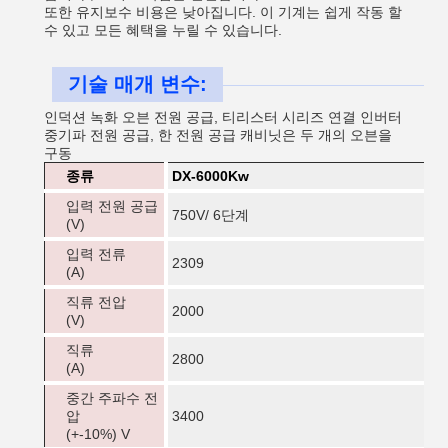
또한 유지보수 비용은 낮아집니다. 이 기계는 쉽게 작동 할
수 있고 모든 혜택을 누릴 수 있습니다.
기술 매개 변수:
인덕션 녹화 오븐 전원 공급, 티리스터 시리즈 연결 인버터
중기파 전원 공급, 한 전원 공급 캐비닛은 두 개의 오븐을
구동
종류
DX-6000Kw
입력 전원 공급
750V/ 6단계
(V)
입력 전류
2309
(A)
직류 전압
2000
(V)
직류
2800
(A)
중간 주파수 전
압
3400
(+-10%) V