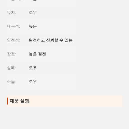
유지:
로우
내구성:
높은
안전성:
완전하고 신뢰할 수 있는
장점:
높은 절전
실패:
로우
소음:
로우
제품 설명