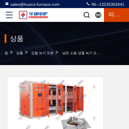
sales@huarui-furnace.com
86--13235363441
따옴표
상품
>
>
>
집
상품
강철 녹기 오븐
낮은 소음 강철 녹기 오븐 낮은 실패 사용자 정의