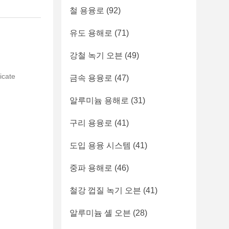
철 용융로
(92)
유도 용해로
(71)
강철 녹기 오븐
(49)
icate
금속 용융로
(47)
알루미늄 용해로
(31)
구리 용융로
(41)
도입 용융 시스템
(41)
중파 용해로
(46)
철강 껍질 녹기 오븐
(41)
알루미늄 셸 오븐
(28)