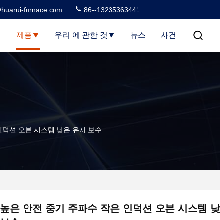
huarui-furnace.com
86--13235363441
집
제품
우리 에 관한 것
뉴스
사건
인덕션 오븐 시스템 낮은 유지 보수
높은 안전 중기 주파수 작은 인덕션 오븐 시스템 