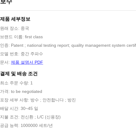
보수
제품 세부정보
원래 장소: 중국
브랜드 이름: first class
인증: Patent ; national testing report; quality management system certif
모델 번호: 중간 주파수
문서:
제품 설명서 PDF
결제 및 배송 조건
최소 주문 수량: 1
가격: to be negotiated
포장 세부 사항: 방수 ; 안전합니다 ; 방진
배달 시간: 30~45 일
지불 조건: 전신환 ; L/C (신용장)
공급 능력: 1000000 세트/년