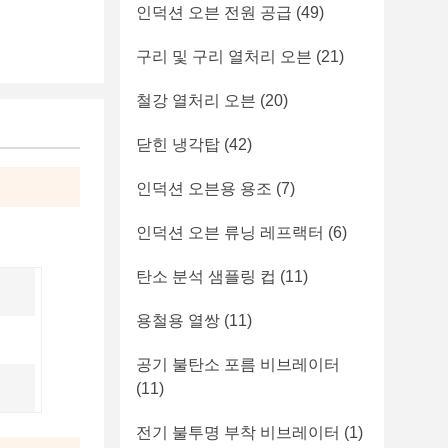
인덕션 오븐 전원 공급
(49)
구리 및 구리 열처리 오븐
(21)
철강 열처리 오븐
(20)
닫힌 냉각탑
(42)
인덕션 오븐용 용조
(7)
인덕션 오븐 류닝 레프랙터
(6)
탄소 분석 샘플링 컵
(11)
용철용 열쌍
(11)
공기 불탄소 포름 비브레이터
(11)
전기 불투명 부착 비브레이터
(1)