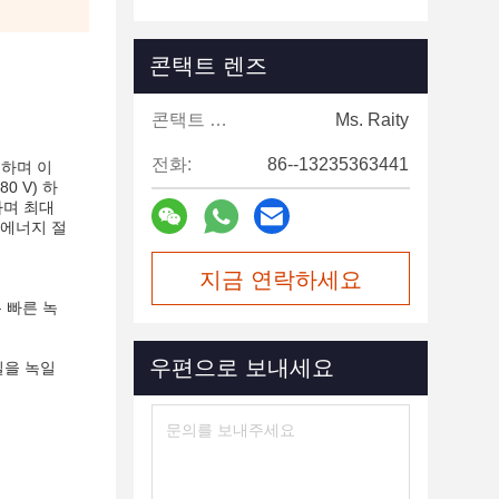
콘택트 렌즈
콘택트 렌즈:
Ms. Raity
전화:
86--13235363441
 하며 이
0 V) 하
하며 최대
 에너지 절
지금 연락하세요
 빠른 녹
우편으로 보내세요
질을 녹일