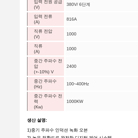
입력 전원 공급
380V/ 6단계
(V)
입력 전류
816A
(A)
직류 전압
1000
(V)
직류
1000
(A)
중간 주파수 전
압
2400
(+-10%) V
중간 주파수
100~400Hz
(Hz)
중간 주파수 전
력
1000KW
(Kw)
생산 설명:
1)중기 주파수 인덕션 녹화 오븐
2) 높은 정확도로 완전한 디지털 제어 시스템