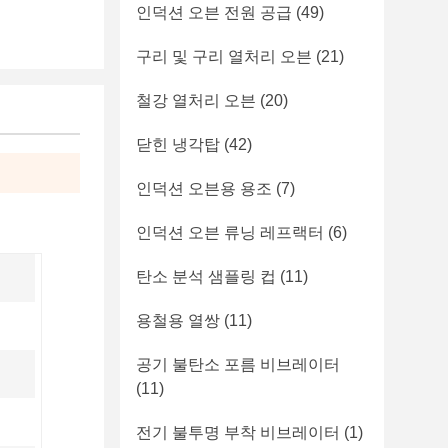
인덕션 오븐 전원 공급
(49)
구리 및 구리 열처리 오븐
(21)
철강 열처리 오븐
(20)
닫힌 냉각탑
(42)
인덕션 오븐용 용조
(7)
인덕션 오븐 류닝 레프랙터
(6)
탄소 분석 샘플링 컵
(11)
용철용 열쌍
(11)
공기 불탄소 포름 비브레이터
(11)
전기 불투명 부착 비브레이터
(1)