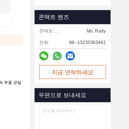
콘택트 렌즈
콘택트 렌즈:
Ms. Raity
전화:
86--13235363441
지금 연락하세요
속 부품 균일
우편으로 보내세요