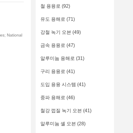
철 용융로
(92)
유도 용해로
(71)
강철 녹기 오븐
(49)
es; National
금속 용융로
(47)
알루미늄 용해로
(31)
구리 용융로
(41)
도입 용융 시스템
(41)
중파 용해로
(46)
철강 껍질 녹기 오븐
(41)
알루미늄 셸 오븐
(28)