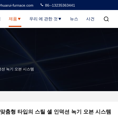
huarui-furnace.com
86--13235363441
집
제품
우리 에 관한 것
뉴스
사건
덕션 녹기 오븐 시스템
맞춤형 타입의 스틸 셸 인덕션 녹기 오븐 시스템