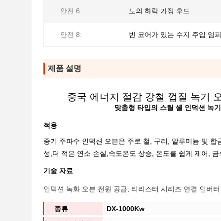
안전 6:
노의 하락 가정 후드
안전 8:
빈 코어가 있는 수지 주입 임
제품 설명
중국 에너지 절감 강철 껍질 녹기 
맞춤형 타입의 스틸 셸 인덕션 녹기
적용
중기 주파수 인덕션 오븐은 주로 철, 구리, 알루미늄 및 합
성,더 적은 연소 손실,속도온도 상승, 온도를 쉽게 제어,
기술 자료
인덕션 녹화 오븐 전원 공급, 티리스터 시리즈 연결 인버터
종류
DX-1000Kw