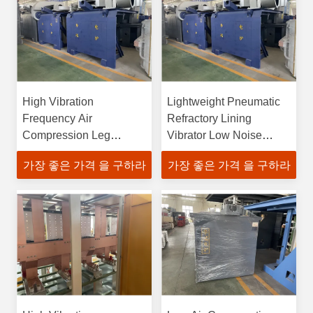
High Vibration
Lightweight Pneumatic
Frequency Air
Refractory Lining
Compression Leg
Vibrator Low Noise
Massager Pneumatic
Level Pneumatic
가장 좋은 가격 을 구하라
가장 좋은 가격 을 구하라
Refractory Lining
Vibration Type
Vibrator and Vibration
Therapy