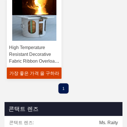
High Temperature
Resistant Decorative
Fabric Ribbon Overload
Protection for Safe and
가장 좋은 가격 을 구하라
Durable
1
콘택트 렌즈
콘택트 렌즈:
Ms. Raity