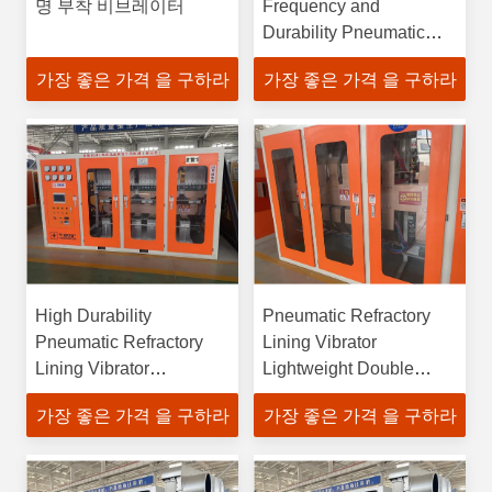
명 부착 비브레이터
Frequency and
Durability Pneumatic
Refractory Lining
가장 좋은 가격 을 구하라
가장 좋은 가격 을 구하라
Vibrator for
Customizable Needs
High Durability
Pneumatic Refractory
Pneumatic Refractory
Lining Vibrator
Lining Vibrator
Lightweight Double
Adjustable and High
Acting Pneumatic
가장 좋은 가격 을 구하라
가장 좋은 가격 을 구하라
Temperature Resistant
Actuator for Smooth and
Materials
Precise Control