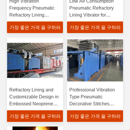
High Vibration
Low Air Consumption
Frequency Pneumatic
Pneumatic Refractory
Refractory Lining
Lining Vibrator for
Vibrator Customizable
Durable Lining
가장 좋은 가격 을 구하라
가장 좋은 가격 을 구하라
Options
Applications
Refractory Lining and
Professional Vibration
Customizable Design in
Type Pneumatic
Embossed Neoprene
Decorative Stitches
Fabric
Sewing Machine for
가장 좋은 가격 을 구하라
가장 좋은 가격 을 구하라
High Temperature
Resistant Materials