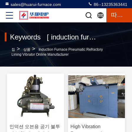
sales@huarui-furnace.com
86--13235363441
따옴표
Keywords [ induction furnace pneumatic refractory lining vibrator ] Match 11 상품
>
>
집
상품
Induction Furnace Pneumatic Refractory
Lining Vibrator Online Manufacturer
인덕션 오븐용 공기 불투
High Vibration