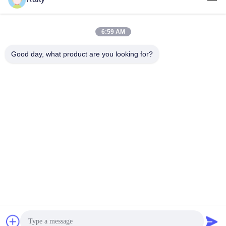
보내기
6:59 AM
Good day, what product are you looking for?
SHANDONG HUARUI ELECTRIC FURNACE
CO., LTD.
sales@huarui-furnace.com
86--13235363441
마운트 타이산 거리, 안치우 경제 개발 구역, 위판, 산둥, 중국
중국 좋은 품질 철 용융로 공급자. 저작권 2023-2026 Shandong Huarui