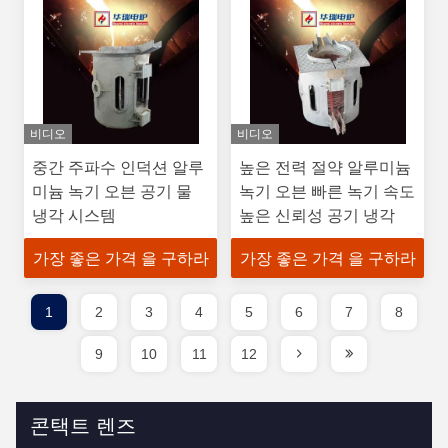
비디오
비디오
중간 주파수 인덕션 알루
높은 전력 절약 알루미늄
미늄 녹기 오븐 공기 물
녹기 오븐 빠른 녹기 속도
냉각 시스템
높은 신뢰성 공기 냉각
가장 좋은 가격 을 구하라
가장 좋은 가격 을 구하라
1
2
3
4
5
6
7
8
9
10
11
12
콘택트 렌즈