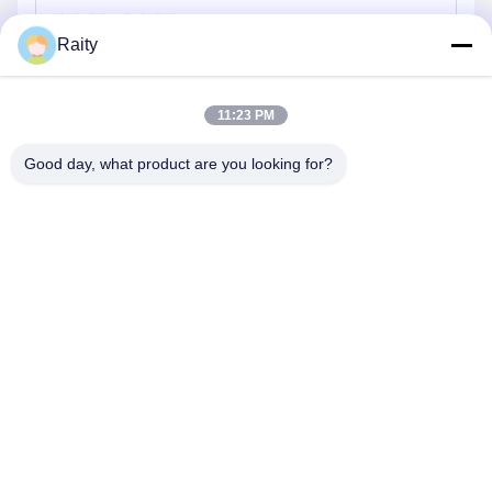
Raity
보내기
11:23 PM
Good day, what product are you looking for?
SHANDONG HUARUI ELECTRIC FURNACE
CO., LTD.
sales@huarui-furnace.com
86--13235363441
마운트 타이산 거리, 안치우 경제 개발 구역, 위판, 산둥, 중국