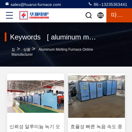
sales@huarui-furnace.com
86--13235363441
따옴표
Keywords [ aluminum melting furnace ] Match 272 상품
>
>
집
상품
Aluminum Melting Furnace Online
Manufacturer
신뢰성 알루미늄 녹기 오
효율성 빠른 녹음 속도 중