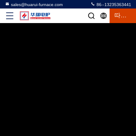
sales@huarui-furnace.com
86--13235363441
따옴표